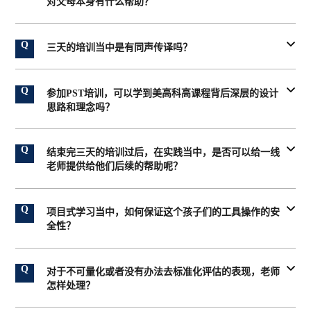
对父母本身有什么帮助？

三天的培训当中是有同声传译吗？

参加PST培训，可以学到美高科高课程背后深层的设计
思路和理念吗？

结束完三天的培训过后，在实践当中，是否可以给一线
老师提供给他们后续的帮助呢？
主动去联系

项目式学习当中，如何保证这个孩子们的工具操作的安
全性？
主动去交流，去沟通
很多时

对于不可量化或者没有办法去标准化评估的表现，老师
候并不需要工具
成为一个帮助周围教师和家长学习的人
怎样处理？
在具体项目中安全使用工具，也是项目式学习的一
部分